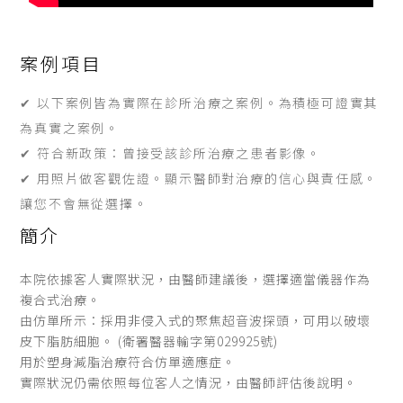
案例項目
✔ 以下案例皆為實際在診所治療之案例。為積極可證實其
為真實之案例。
✔ 符合新政策：曾接受該診所治療之患者影像。
✔ 用照片做客觀佐證。顯示醫師對治療的信心與責任感。
讓您不會無從選擇。
簡介
本院依據客人實際狀況，由醫師建議後，選擇適當儀器作為
複合式治療。
由仿單所示：採用非侵入式的聚焦超音波探頭，可用以破壞
皮下脂肪細胞。 (衛署醫器輸字第029925號)
用於塑身減脂治療符合仿單適應症。
實際狀況仍需依照每位客人之情況，由醫師評估後說明。