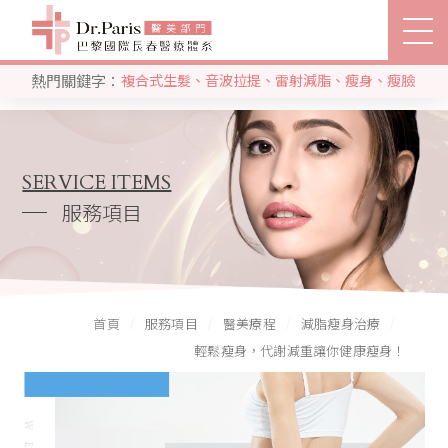
輕鬆瘦身，代謝減重讓你健康瘦
身！
熱門關鍵字：
複合式生髮
、
音波拉提
、
雷射減脂
、
瘦身
、
瘦臉
立即搜尋
關節治療部門
生髮部門
SEARCH
關於巴黎國際
SERVICE ITEMS
服務項目
推薦分院
醫療團隊
首頁
服務項目
醫美療程
減脂瘦身治療
服務項目
輕鬆瘦身，代謝減重讓你健康瘦身！
客戶分享