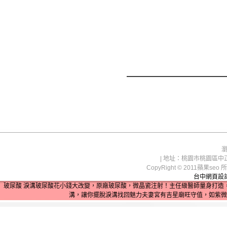
瀏
| 地址：桃園市桃園區中正路1
CopyRight © 2011蘋
台中網頁設
玻尿酸
淚溝
玻尿酸
花小錢大改變，原廠玻尿酸，微晶瓷注射！主任級醫師量身打造
溝，讓你擺脫淚溝找回魅力
夫妻宮
有吉星廟旺守值，如紫微