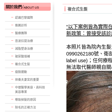
複合式生髮
認識巴黎國際
推薦診所
“以下案例皆為實際
新政策：曾接受該診
醫療團隊
音波拉提治療
本照片皆為院內
生髮
減脂塑身治療
0990262180號、
玻尿酸填補
label use)
複合式生髮
無法取代醫師親自關
瘦臉運動
保養夫妻宮的重要
中壢醫學美容，高科技
美容專業
導致掉髮的原因
除毛的正確方法