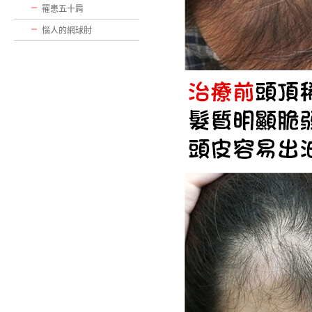
罹患五十肩
惱人的網球肘