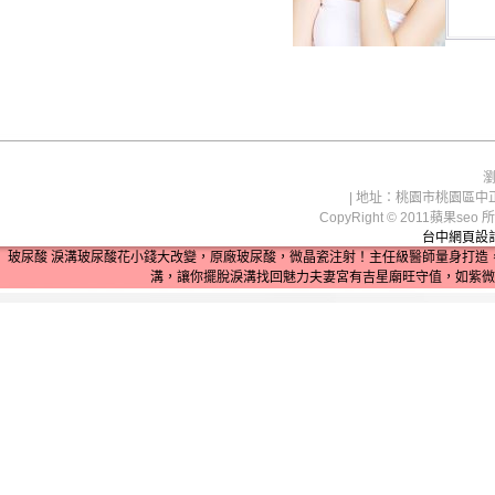
瀏
| 地址：桃園市桃園區中正路1
CopyRight © 2011蘋
台中網頁設
玻尿酸
淚溝
玻尿酸
花小錢大改變，原廠玻尿酸，微晶瓷注射！主任級醫師量身打造
溝，讓你擺脫淚溝找回魅力
夫妻宮
有吉星廟旺守值，如紫微