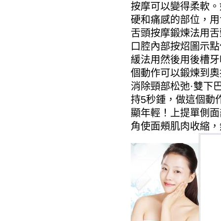
按摩可以變得柔軟。
硬和痛感的部位，用
舌頭按摩鍛煉法用舌
口腔內部按炤圖示點
緩法用然後用後槽牙
個動作可以鍛煉到奧
消除頸部松弛·雙下
持5秒鍾，做這個動
顯年輕！上提單側面
角使面頰肌肉收縮，